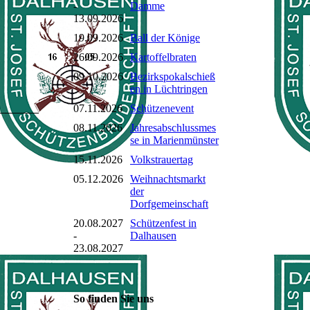
-
Damme
13.09.2026
19.09.2026
Ball der Könige
26.09.2026
Kartoffelbraten
09.10.2026
Bezirkspokalschieß
en in Lüchtringen
07.11.2026
Schützenevent
08.11.2026
Jahresabschlussmes
se in Marienmünster
15.11.2026
Volkstrauertag
05.12.2026
Weihnachtsmarkt
der
Dorfgemeinschaft
20.08.2027
Schützenfest in
-
Dalhausen
23.08.2027
So finden Sie uns