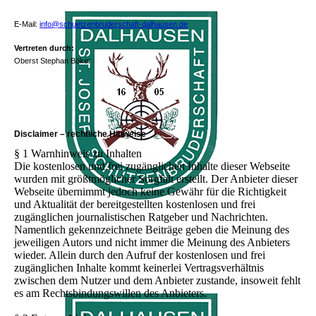
E-Mail:
info@schuetzenbruderschaft-dalhausen.de
Vertreten durch:
Oberst Stephan Böker
Disclaimer – rechtliche Hinweise
§ 1 Warnhinweis zu Inhalten
Die kostenlosen und frei zugänglichen Inhalte dieser Webseite
wurden mit größtmöglicher Sorgfalt erstellt. Der Anbieter dieser
Webseite übernimmt jedoch keine Gewähr für die Richtigkeit
und Aktualität der bereitgestellten kostenlosen und frei
zugänglichen journalistischen Ratgeber und Nachrichten.
Namentlich gekennzeichnete Beiträge geben die Meinung des
jeweiligen Autors und nicht immer die Meinung des Anbieters
wieder. Allein durch den Aufruf der kostenlosen und frei
zugänglichen Inhalte kommt keinerlei Vertragsverhältnis
zwischen dem Nutzer und dem Anbieter zustande, insoweit fehlt
es am Rechtsbindungswillen des Anbieters.