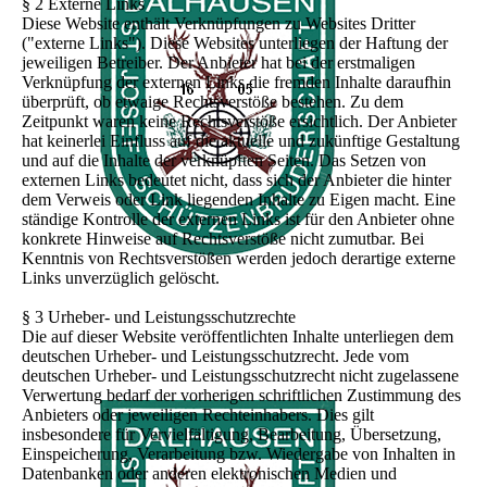
§ 2 Externe Links
Diese Website enthält Verknüpfungen zu Websites Dritter
("externe Links"). Diese Websites unterliegen der Haftung der
jeweiligen Betreiber. Der Anbieter hat bei der erstmaligen
Verknüpfung der externen Links die fremden Inhalte daraufhin
überprüft, ob etwaige Rechtsverstöße bestehen. Zu dem
Zeitpunkt waren keine Rechtsverstöße ersichtlich. Der Anbieter
hat keinerlei Einfluss auf die aktuelle und zukünftige Gestaltung
und auf die Inhalte der verknüpften Seiten. Das Setzen von
externen Links bedeutet nicht, dass sich der Anbieter die hinter
dem Verweis oder Link liegenden Inhalte zu Eigen macht. Eine
ständige Kontrolle der externen Links ist für den Anbieter ohne
konkrete Hinweise auf Rechtsverstöße nicht zumutbar. Bei
Kenntnis von Rechtsverstößen werden jedoch derartige externe
Links unverzüglich gelöscht.
§ 3 Urheber- und Leistungsschutzrechte
Die auf dieser Website veröffentlichten Inhalte unterliegen dem
deutschen Urheber- und Leistungsschutzrecht. Jede vom
deutschen Urheber- und Leistungsschutzrecht nicht zugelassene
Verwertung bedarf der vorherigen schriftlichen Zustimmung des
Anbieters oder jeweiligen Rechteinhabers. Dies gilt
insbesondere für Vervielfältigung, Bearbeitung, Übersetzung,
Einspeicherung, Verarbeitung bzw. Wiedergabe von Inhalten in
Datenbanken oder anderen elektronischen Medien und