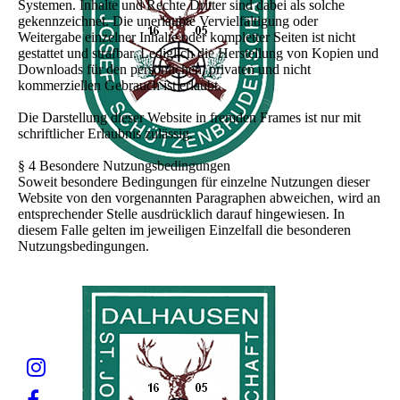
Systemen. Inhalte und Rechte Dritter sind dabei als solche
gekennzeichnet. Die unerlaubte Vervielfältigung oder
Weitergabe einzelner Inhalte oder kompletter Seiten ist nicht
gestattet und strafbar. Lediglich die Herstellung von Kopien und
Downloads für den persönlichen, privaten und nicht
kommerziellen Gebrauch ist erlaubt.
Die Darstellung dieser Website in fremden Frames ist nur mit
schriftlicher Erlaubnis zulässig.
§ 4 Besondere Nutzungsbedingungen
Soweit besondere Bedingungen für einzelne Nutzungen dieser
Website von den vorgenannten Paragraphen abweichen, wird an
entsprechender Stelle ausdrücklich darauf hingewiesen. In
diesem Falle gelten im jeweiligen Einzelfall die besonderen
Nutzungsbedingungen.