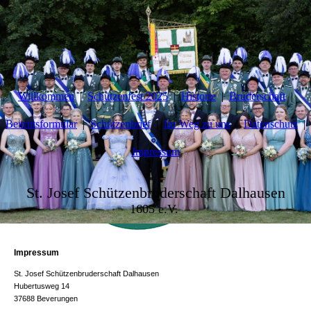
Willkommen
Schützenfest 2025
Historie
Bruderschaft
Beitrittsformular
Schützenbrief
Ihr Weg zu uns
Datenschutz
Impressum
St. Josef Schützenbruderschaft Dalhausen
1605 e.V.
Impressum
St. Josef Schützenbruderschaft Dalhausen
Hubertusweg 14
37688 Beverungen