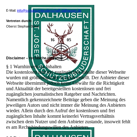
E-Mail:
info@schuetzenbruderschaft-dalhausen.de
Vertreten durch:
Oberst Stephan Böker
Disclaimer – rechtliche Hinweise
§ 1 Warnhinweis zu Inhalten
Die kostenlosen und frei zugänglichen Inhalte dieser Webseite
wurden mit größtmöglicher Sorgfalt erstellt. Der Anbieter dieser
Webseite übernimmt jedoch keine Gewähr für die Richtigkeit
und Aktualität der bereitgestellten kostenlosen und frei
zugänglichen journalistischen Ratgeber und Nachrichten.
Namentlich gekennzeichnete Beiträge geben die Meinung des
jeweiligen Autors und nicht immer die Meinung des Anbieters
wieder. Allein durch den Aufruf der kostenlosen und frei
zugänglichen Inhalte kommt keinerlei Vertragsverhältnis
zwischen dem Nutzer und dem Anbieter zustande, insoweit fehlt
es am Rechtsbindungswillen des Anbieters.