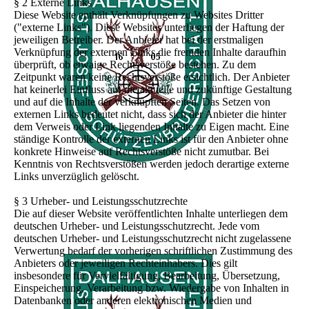
§ 2 Externe Links
Diese Website enthält Verknüpfungen zu Websites Dritter
("externe Links"). Diese Websites unterliegen der Haftung der
jeweiligen Betreiber. Der Anbieter hat bei der erstmaligen
Verknüpfung der externen Links die fremden Inhalte daraufhin
überprüft, ob etwaige Rechtsverstöße bestehen. Zu dem
Zeitpunkt waren keine Rechtsverstöße ersichtlich. Der Anbieter
hat keinerlei Einfluss auf die aktuelle und zukünftige Gestaltung
und auf die Inhalte der verknüpften Seiten. Das Setzen von
externen Links bedeutet nicht, dass sich der Anbieter die hinter
dem Verweis oder Link liegenden Inhalte zu Eigen macht. Eine
ständige Kontrolle der externen Links ist für den Anbieter ohne
konkrete Hinweise auf Rechtsverstöße nicht zumutbar. Bei
Kenntnis von Rechtsverstößen werden jedoch derartige externe
Links unverzüglich gelöscht.
§ 3 Urheber- und Leistungsschutzrechte
Die auf dieser Website veröffentlichten Inhalte unterliegen dem
deutschen Urheber- und Leistungsschutzrecht. Jede vom
deutschen Urheber- und Leistungsschutzrecht nicht zugelassene
Verwertung bedarf der vorherigen schriftlichen Zustimmung des
Anbieters oder jeweiligen Rechteinhabers. Dies gilt
insbesondere für Vervielfältigung, Bearbeitung, Übersetzung,
Einspeicherung, Verarbeitung bzw. Wiedergabe von Inhalten in
Datenbanken oder anderen elektronischen Medien und