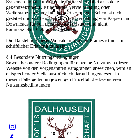
Systemen. Inhalte und Rechte Dritter sind dabei als solche
gekennzeichnet. Die unerlaubte Vervielfältigung oder
Weitergabe einzelner Inhalte oder kompletter Seiten ist nicht
gestattet und strafbar. Lediglich die Herstellung von Kopien und
Downloads für den persönlichen, privaten und nicht
kommerziellen Gebrauch ist erlaubt.
Die Darstellung dieser Website in fremden Frames ist nur mit
schriftlicher Erlaubnis zulässig.
§ 4 Besondere Nutzungsbedingungen
Soweit besondere Bedingungen für einzelne Nutzungen dieser
Website von den vorgenannten Paragraphen abweichen, wird an
entsprechender Stelle ausdrücklich darauf hingewiesen. In
diesem Falle gelten im jeweiligen Einzelfall die besonderen
Nutzungsbedingungen.