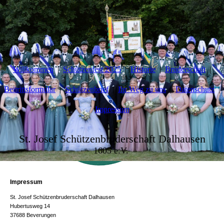
Willkommen
Schützenfest 2025
Historie
Bruderschaft
Beitrittsformular
Schützenbrief
Ihr Weg zu uns
Datenschutz
Impressum
St. Josef Schützenbruderschaft Dalhausen
1605 e.V.
Impressum
St. Josef Schützenbruderschaft Dalhausen
Hubertusweg 14
37688 Beverungen