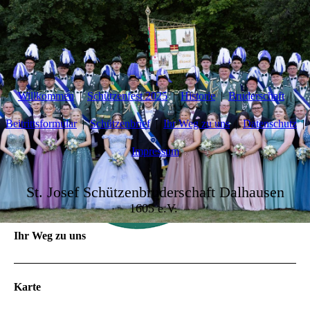
Willkommen
Schützenfest 2025
Historie
Bruderschaft
Beitrittsformular
Schützenbrief
Ihr Weg zu uns
Datenschutz
Impressum
St. Josef Schützenbruderschaft Dalhausen
1605 e.V.
Ihr Weg zu uns
Karte