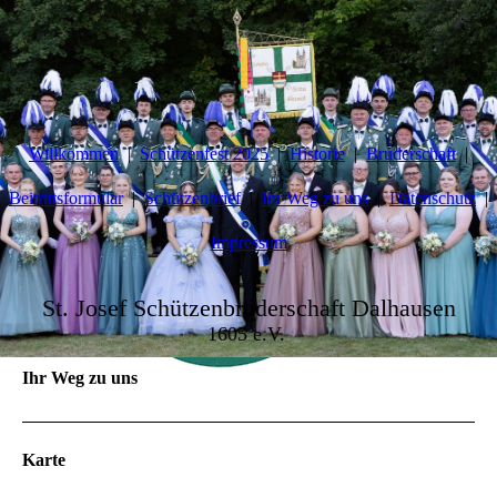
Willkommen
Schützenfest 2025
Historie
Bruderschaft
Beitrittsformular
Schützenbrief
Ihr Weg zu uns
Datenschutz
Impressum
St. Josef Schützenbruderschaft Dalhausen
1605 e.V.
Ihr Weg zu uns
Karte