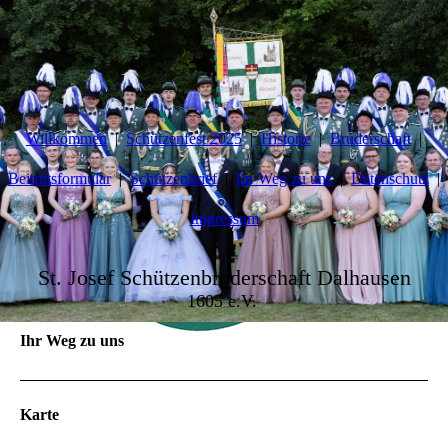
Willkommen
Schützenfest 2025
Historie
Bruderschaft
Beitrittsformular
Schützenbrief
Ihr Weg zu uns
Datenschutz
Impressum
St. Josef Schützenbruderschaft Dalhausen
1605 e.V.
Ihr Weg zu uns
Karte