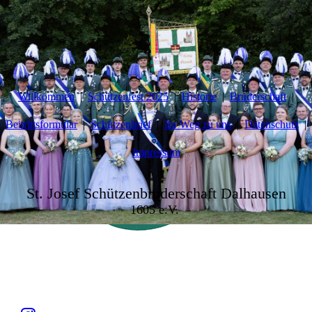
Willkommen
Schützenfest 2025
Historie
Bruderschaft
Beitrittsformular
Schützenbrief
Ihr Weg zu uns
Datenschutz
Impressum
St. Josef Schützenbruderschaft Dalhausen
1605 e.V.