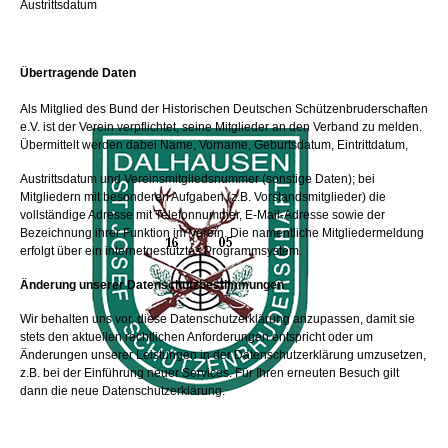
Austrittsdatum
Übertragende
Daten
Als Mitglied des Bund der Historischen Deutschen Schützenbruderschaften
e.V. ist der Verein verpflichtet, seine Mitglieder an den Verband zu melden.
Übermittelt werden dabei Name, Vorname, Geburtsdatum, Eintrittdatum,
Austrittsdatum und Vereinsmitgliedsnummer (sonstige Daten); bei
Mitgliedern mit besonderen Aufgaben (z.B. Vorstandsmitglieder) die
vollständige Adresse mit Telefonnummer, E-Mail-Adresse sowie der
Bezeichnung ihrer Funktion im Verein. Die namentliche Mitgliedermeldung
erfolgt über ein internetgestütztes Programmsystem.
Änderung unserer Datenschutzbestimmungen
Wir behalten uns vor, diese Datenschutzerklärung anzupassen, damit sie
stets den aktuellen rechtlichen Anforderungen entspricht oder um
Änderungen unserer Leistungen in der Datenschutzerklärung umzusetzen,
z.B. bei der Einführung neuer Services. Für Ihren erneuten Besuch gilt
dann die neue Datenschutzerklärung.