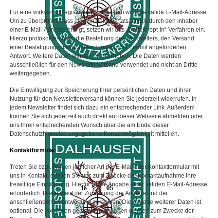
Für eine wirksame Registrierung benötigen wir eine valide E-Mail-Adresse.
Um zu überprüfen, dass eine Anmeldung tatsächlich durch den Inhaber
einer E-Mail-Adresse erfolgt, setzen wir das „Double-opt-in“-Verfahren ein.
Hierzu protokollieren wir die Bestellung des Newsletters, den Versand
einer Bestätigungsmail und den Eingang der hiermit angeforderten
Antwort. Weitere Daten werden nicht erhoben. Die Daten werden
ausschließlich für den Newsletterversand verwendet und nicht an Dritte
weitergegeben.
Die Einwilligung zur Speicherung Ihrer persönlichen Daten und ihrer
Nutzung für den Newsletterversand können Sie jederzeit widerrufen. In
jedem Newsletter findet sich dazu ein entsprechender Link. Außerdem
können Sie sich jederzeit auch direkt auf dieser Webseite abmelden oder
uns Ihren entsprechenden Wunsch über die am Ende dieser
Datenschutzhinweise angegebene Kontaktmöglichkeit mitteilen.
Kontaktformular
Treten Sie bzgl. Fragen jeglicher Art per E-Mail oder Kontaktformular mit
uns in Kontakt, erteilen Sie uns zum Zwecke der Kontaktaufnahme Ihre
freiwillige Einwilligung. Hierfür ist die Angabe einer validen E-Mail-Adresse
erforderlich. Diese dient der Zuordnung der Anfrage und der
anschließenden Beantwortung derselben. Die Angabe weiterer Daten ist
optional. Die von Ihnen gemachten Angaben werden zum Zwecke der