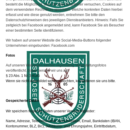
besteht die Möglichkeit, dass die Diensteanbieter versuchen, Cookies auf
dem verwendeten Rechner zu speichern. Welche konkreten Daten hierbei
erfasst und wie diese genutzt werden, entnehmen Sie bitte den
Datenschutzhinweisen des jeweiligen Diensteanbieters. Hinweis: Falls Sie
zeitgleich bei Facebook angemeldet sind, kann Facebook Sie als Besucher
einer bestimmten Seite identifizieren.
Wir haben auf unserer Website die Social-Media-Buttons folgender
Unternehmen eingebunden: Facebook.com
Fotos
Auf unseren Webseiten werden regelmäßig Veranstaltungsfotos
veröffentlicht. Dabei berufen wir uns auf:
§ 23 Abs. 1 Nr. 3 KUG
Wenn sie nicht abgebildet werden möchten, kontaktieren sie uns bitte.
Gespeicherte Daten
Wir speichern folgende Daten unserer Vereinsmitglieder:
Name, Adresse, Telefonnummer, Geburtsdatum, Email, Bankdaten (IBAN,
Kontonummer, BLZ, Bic), Jubiläums- und Ehrungsjahre, Eintrittsdatum,