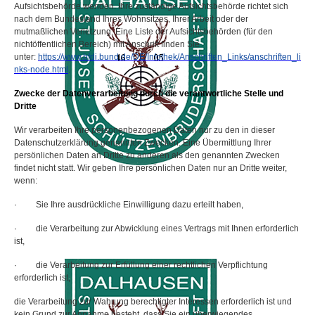
Aufsichtsbehörde wenden. Ihre zuständige Aufsichtsbehörde richtet sich
nach dem Bundesland Ihres Wohnsitzes, Ihrer Arbeit oder der
mutmaßlichen Verletzung. Eine Liste der Aufsichtsbehörden (für den
nichtöffentlichen Bereich) mit Anschrift finden Sie
unter:
https://www.bfdi.bund.de/DE/Infothek/Anschriften_Links/anschriften_li
nks-node.html
.
Zwecke der Datenverarbeitung durch die verantwortliche Stelle und
Dritte
Wir verarbeiten Ihre personenbezogenen Daten nur zu den in dieser
Datenschutzerklärung genannten Zwecken. Eine Übermittlung Ihrer
persönlichen Daten an Dritte zu anderen als den genannten Zwecken
findet nicht statt. Wir geben Ihre persönlichen Daten nur an Dritte weiter,
wenn:
·
Sie Ihre ausdrückliche Einwilligung dazu erteilt haben,
·
die Verarbeitung zur Abwicklung eines Vertrags mit Ihnen erforderlich
ist,
·
die Verarbeitung zur Erfüllung einer rechtlichen Verpflichtung
erforderlich ist,
die Verarbeitung zur Wahrung berechtigter Interessen erforderlich ist und
kein Grund zur Annahme besteht, dass Sie ein überwiegendes