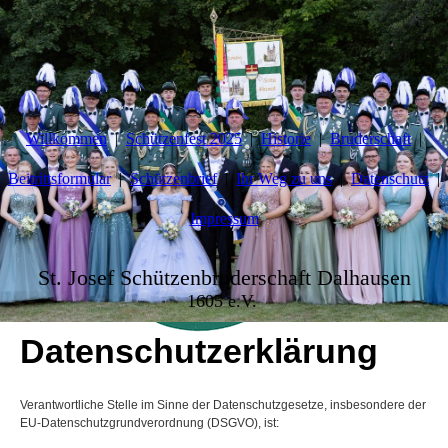
Willkommen
Schützenfest 2025
Historie
Bruderschaft
Beitrittsformular
Schützenbrief
Ihr Weg zu uns
Datenschutz
Impressum
St. Josef Schützenbruderschaft Dalhausen
1605 e.V.
Datenschutzerklärung
Verantwortliche Stelle im Sinne der Datenschutzgesetze, insbesondere der
EU-Datenschutzgrundverordnung (DSGVO), ist: