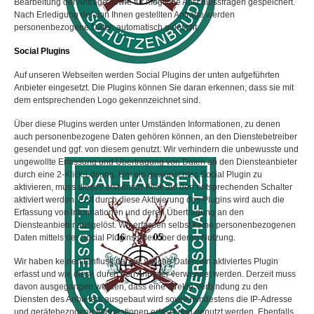
Bearbeitung der Anfrage sowie für mögliche Anschlussfragen gespeichert.
Nach Erledigung der von Ihnen gestellten Anfrage werden
personenbezogene Daten automatisch gelöscht.
Social Plugins
Auf unseren Webseiten werden Social Plugins der unten aufgeführten
Anbieter eingesetzt. Die Plugins können Sie daran erkennen, dass sie mit
dem entsprechenden Logo gekennzeichnet sind.
Über diese Plugins werden unter Umständen Informationen, zu denen
auch personenbezogene Daten gehören können, an den Dienstebetreiber
gesendet und ggf. von diesem genutzt. Wir verhindern die unbewusste und
ungewollte Erfassung und Übertragung von Daten an den Diensteanbieter
durch eine 2-Klick-Lösung. Um ein gewünschtes Social Plugin zu
aktivieren, muss dieses erst durch Klick auf den entsprechenden Schalter
aktiviert werden. Erst durch diese Aktivierung des Plugins wird auch die
Erfassung von Informationen und deren Übertragung an den
Diensteanbieter ausgelöst. Wir erfassen selbst keine personenbezogenen
Daten mittels der Social Plugins oder über deren Nutzung.
Wir haben keinen Einfluss darauf, welche Daten ein aktiviertes Plugin
erfasst und wie diese durch den Anbieter verwendet werden. Derzeit muss
davon ausgegangen werden, dass eine direkte Verbindung zu den
Diensten des Anbieters ausgebaut wird sowie mindestens die IP-Adresse
und gerätebezogene Informationen erfasst und genutzt werden. Ebenfalls