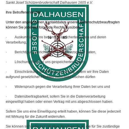
Sankt Josef Schützenbruderschaft Dalhausen 1605 e.V.
Ihre Betroffenenrechte
Unter den angegebenen Kontaktdaten unseres Datenschutzbeauftragten
können Sie jederzeit folgende Rechte ausüben:
·
Auskunft über Ihre bei uns gespeicherten Daten und deren
Verarbeitung,
·
Berichtigung unrichtiger personenbezogener Daten,
·
Löschung Ihrer bei uns gespeicherten Daten,
·
Einschränkung der Datenverarbeitung, sofern wir Ihre Daten
aufgrund gesetzlicher Pflichten noch nicht löschen dürfen
·
Widerspruch gegen die Verarbeitung Ihrer Daten bei uns und
·
Datenübertragbarkeit, sofern Sie in die Datenverarbeitung
eingewilligt haben oder einen Vertrag mit uns abgeschlossen haben.
Sofern Sie uns eine Einwilligung erteilt haben, können Sie diese jederzeit
mit Wirkung für die Zukunft widerrufen.
Sie können sich jederzeit mit einer Beschwerde an die für Sie zuständige