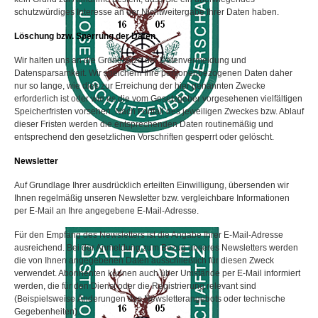
schutzwürdiges Interesse an der Nichtweitergabe Ihrer Daten haben.
Löschung bzw. Sperrung der Daten
Wir halten uns an die Grundsätze der Datenvermeidung und
Datensparsamkeit. Wir speichern Ihre personenbezogenen Daten daher
nur so lange, wie dies zur Erreichung der hier genannten Zwecke
erforderlich ist oder wie es die vom Gesetzgeber vorgesehenen vielfältigen
Speicherfristen vorsehen. Nach Fortfall des jeweiligen Zweckes bzw. Ablauf
dieser Fristen werden die entsprechenden Daten routinemäßig und
entsprechend den gesetzlichen Vorschriften gesperrt oder gelöscht.
Newsletter
Auf Grundlage Ihrer ausdrücklich erteilten Einwilligung, übersenden wir
Ihnen regelmäßig unseren Newsletter bzw. vergleichbare Informationen
per E-Mail an Ihre angegebene E-Mail-Adresse.
Für den Empfang des Newsletters ist die Angabe Ihrer E-Mail-Adresse
ausreichend. Bei der Anmeldung zum Bezug unseres Newsletters werden
die von Ihnen angegebenen Daten ausschließlich für diesen Zweck
verwendet. Abonnenten können auch über Umstände per E-Mail informiert
werden, die für den Dienst oder die Registrierung relevant sind
(Beispielsweise Änderungen des Newsletterangebots oder technische
Gegebenheiten).