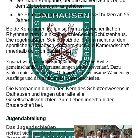
Die Blaue Kompanie, der alle aktiven Schützen ab
dem 21. Lebensjahr angehören
Die Ehrenkompanie, bestehend aus Schützen ab 55
Jahren
Beide Kompanien treffen sich im zweiwöchentlichen
Rhythmus zum Kleinkaliberschießen im Schützenhaus.
Die regelmäßigen Schießabende fördern nicht nur den
sportlichen Austausch, sondern auch die Kameradschaft
innerhalb der Kompanien.
Ergänzt wird das Schießprogramm durch eine Reihe
gemeinschaftlicher Veranstaltungen im Jahresverlauf. Dazu
zählen unter anderem
das Oktoberfest, gemeinsame Wandertage,
Ausflüge und
das traditionelle Jahresanschießen.
Die Kompanien bilden den Kern des Schützenwesens in
Dalhausen und tragen über alle alle
Gesellschaftsschichten zum Leben innerhalb der
Bruderschaft bei.
Jugendabteilung
Das Jugendschießen
richtet sich an Kinder und