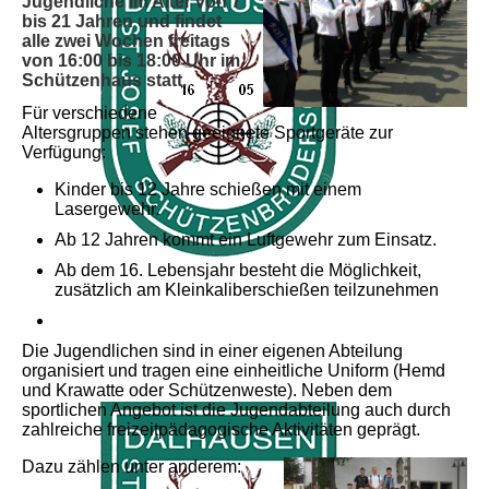
Jugendliche im Alter von 7
bis 21 Jahren und findet
alle zwei Wochen freitags
von 16:00 bis 18:00 Uhr im
Schützenhaus statt.
Für verschiedene
Altersgruppen stehen geeignete Sportgeräte zur
Verfügung:
Kinder bis 12 Jahre schießen mit einem
Lasergewehr.
Ab 12 Jahren kommt ein Luftgewehr zum Einsatz.
Ab dem 16. Lebensjahr besteht die Möglichkeit,
zusätzlich am Kleinkaliberschießen teilzunehmen
Die Jugendlichen sind in einer eigenen Abteilung
organisiert und tragen eine einheitliche Uniform (Hemd
und Krawatte oder Schützenweste). Neben dem
sportlichen Angebot ist die Jugendabteilung auch durch
zahlreiche freizeitpädagogische Aktivitäten geprägt.
Dazu zählen unter anderem: