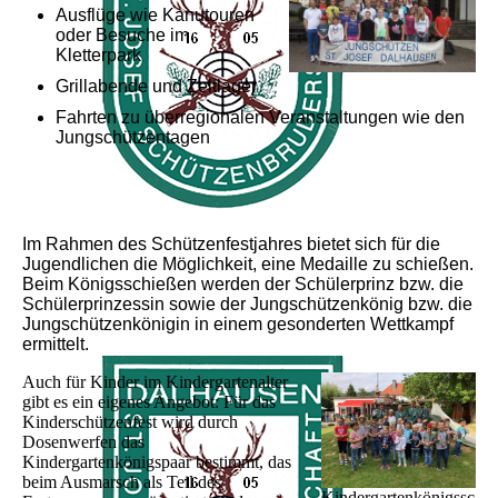
Ausflüge wie Kanutouren
oder Besuche im
Kletterpark
Grillabende und Zeltlager
Fahrten zu überregionalen Veranstaltungen wie den
Jungschützentagen
Im Rahmen des Schützenfestjahres bietet sich für die
Jugendlichen die Möglichkeit, eine Medaille zu schießen.
Beim Königsschießen werden der Schülerprinz bzw. die
Schülerprinzessin sowie der Jungschützenkönig bzw. die
Jungschützenkönigin in einem gesonderten Wettkampf
ermittelt.
Auch für Kinder im Kindergartenalter
gibt es ein eigenes Angebot: Für das
Kinderschützenfest wird durch
Dosenwerfen das
Kindergartenkönigspaar bestimmt, das
beim Ausmarsch als Teil des
Kindergartenkönigssc