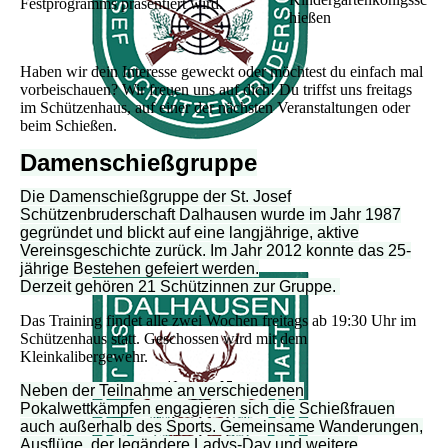
Festprogramms präsentiert wird.
hießen
Haben wir dein Interesse geweckt oder möchtest du einfach mal
vorbeischauen?
Wir freuen uns auf dich! Du triffst uns freitags
im Schützenhaus, auf einer der nächsten Veranstaltungen oder
beim Schießen.
Damenschießgruppe
Die Damenschießgruppe der St. Josef
Schützenbruderschaft Dalhausen wurde im Jahr 1987
gegründet und blickt auf eine langjährige, aktive
Vereinsgeschichte zurück. Im Jahr 2012 konnte das 25-
jährige Bestehen gefeiert werden.
Derzeit gehören 21 Schützinnen zur Gruppe.
Das Training findet alle zwei Wochen freitags ab 19:30 Uhr im
Schützenhaus statt. Geschossen wird mit dem
Kleinkalibergewehr.
Neben der Teilnahme an verschiedenen
Pokalwettkämpfen engagieren sich die Schießfrauen
auch außerhalb des Sports. Gemeinsame Wanderungen,
Ausflüge, der legändere Ladys-Day und weitere