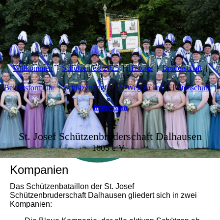
Willkommen
Schützenfest 2025
Historie
Bruderschaft
Beitrittsformular
Schützenbrief
Ihr Weg zu uns
Datenschutz
Impressum
St. Josef Schützenbruderschaft Dalhausen
1605 e.V.
Kompanien
Das Schützenbataillon der St. Josef
Schützenbruderschaft Dalhausen gliedert sich in zwei
Kompanien: