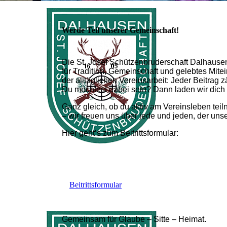
Werde Teil unserer Gemeinschaft!
Die St. Josef Schützenbruderschaft Dalhausen 
für Tradition, Gemeinschaft und gelebtes Mit
der alltäglichen Vereinsarbeit: Jeder Beitrag 
Du möchtest dabei sein? Dann laden wir dich h
Ganz gleich, ob du aktiv am Vereinsleben teil
– wir freuen uns über jede und jeden, der un
Hier geht’s zum Beitrittsformular:
Beitrittsformular
Gemeinsam für Glaube – Sitte – Heimat.