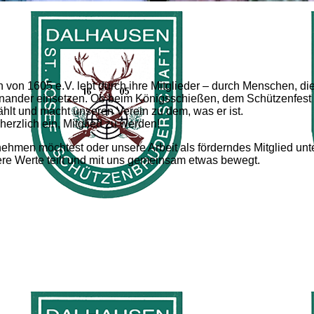
von 1605 e.V. lebt durch ihre Mitglieder – durch Menschen, die
einander einsetzen. Ob beim Königsschießen, dem Schützenfest 
zählt und macht unseren Verein zu dem, was er ist.
erzlich ein, Mitglied zu werden!
nehmen möchtest oder unsere Arbeit als förderndes Mitglied unte
sere Werte teilt und mit uns gemeinsam etwas bewegt.