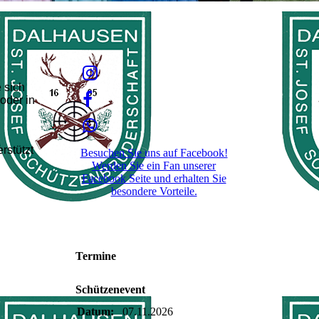
 sich
oder in
rstützt
Besuchen Sie uns auf Facebook!
Werden Sie ein Fan unserer
Facebook Seite und erhalten Sie
besondere Vorteile.
Termine
Schützenevent
Datum:
07.11.2026